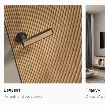
Вельвет
Планум
Рельефная фрезеровка
Стильный м